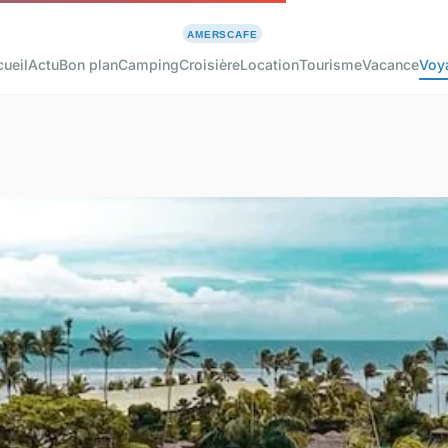
ueil
Actu
Bon plan
Camping
Croisière
Location
Tourisme
Vacance
Voy