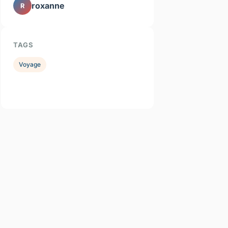
roxanne
R
TAGS
Voyage