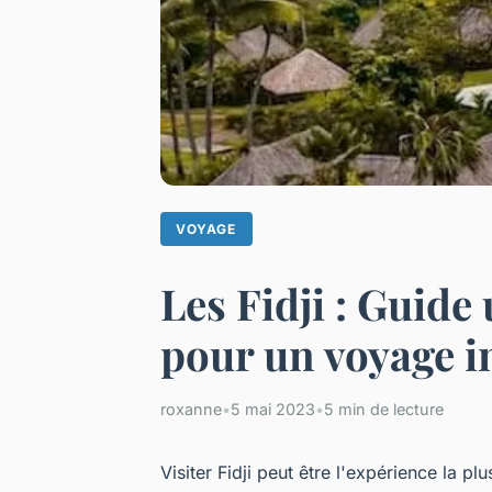
VOYAGE
Les Fidji : Guide
pour un voyage i
roxanne
•
5 mai 2023
•
5 min de lecture
Visiter Fidji peut être l'expérience la p