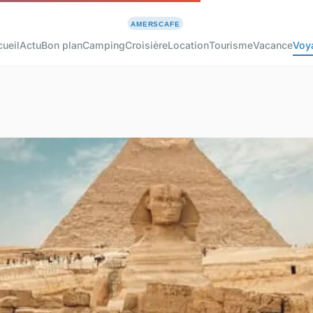
ueil
Actu
Bon plan
Camping
Croisière
Location
Tourisme
Vacance
Voy