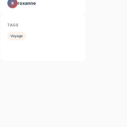
roxanne
R
TAGS
Voyage